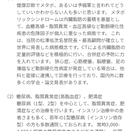
健康診断でメタボ、あるいは予備軍と言われてどう
していいかわからない人も多いと思います。 メタボ
リックシンドロームは内臓脂肪の蓄積を基盤とし
て、血糖高値・脂質異常・血圧高値など動脈硬化性
疾患の危険因子が個人に重なった病態です。 これ
は、当院の松澤佑次名誉院長・最高顧問が確立して
世界に発表した病態概念です。CTによる内臓脂肪の
定量的評価などを積極的に行い、合併症の予防に力
を入れています。 狭心症、心筋梗塞、脳梗塞、足の
壊疽など動脈硬化性病変が発症している場合は、他
科と密接に連携して診療を行っており、国内外に数
多くの学会・論文発表があります。
糖尿病、脂質異常症(高脂血症）、肥満症
糖尿病（1型、2型）を中心として、脂質異常症、肥
満症などの治療を行います。インスリン治療中の患
者さまも多く、若年の1型糖尿病（インスリン依存
型）の方も多数通院しておられます。 常時3,000-