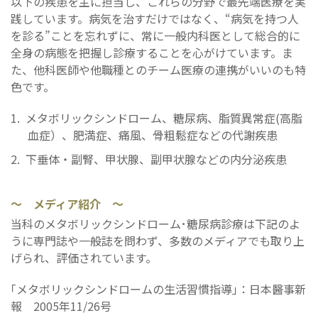
以下の疾患を主に担当し、これらの分野で最先端医療を実
践しています。病気を治すだけではなく、“病気を持つ人
を診る”ことを忘れずに、常に一般内科医として総合的に
全身の病態を把握し診療することを心がけています。ま
た、他科医師や他職種とのチーム医療の連携がいいのも特
色です。
メタボリックシンドローム、糖尿病、脂質異常症(高脂
血症）、肥満症、痛風、骨粗鬆症などの代謝疾患
下垂体・副腎、甲状腺、副甲状腺などの内分泌疾患
～ メディア紹介 ～
当科のメタボリックシンドローム･糖尿病診療は下記のよ
うに専門誌や一般誌を問わず、多数のメディアでも取り上
げられ、評価されています。
｢メタボリックシンドロームの生活習慣指導｣：日本醫事新
報 2005年11/26号