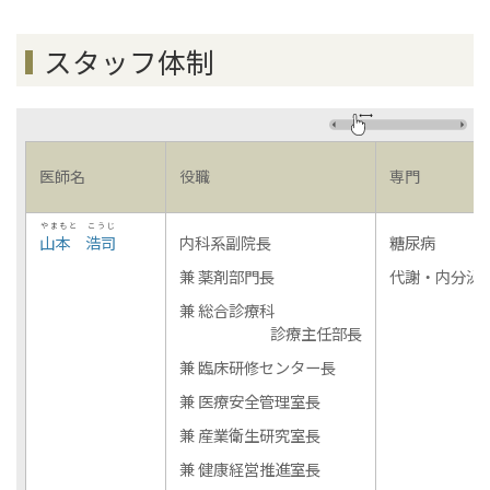
スタッフ体制
医師名
役職
専門
やまもと こうじ
山本 浩司
内科系副院長
糖尿病
兼 薬剤部門長
代謝・内分泌
兼 総合診療科
診療主任部長
兼 臨床研修センター長
兼 医療安全管理室長
兼 産業衛生研究室長
兼 健康経営推進室長