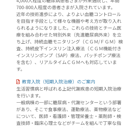
4,000人程度の糖尿病患者さまが外来通院し、年間
700-800人程度の患者さまが入院されています。
近年の技術進歩により、よりよい血糖コントロール
を目指す手段として様々な機器や考え方が取り入れ
られるようになりました。これらの技術とチーム医
療を組み合わせた特別外来（先進糖尿病外来）を立
ち上げ、持続血糖モニタリング（ＣＧＭ/ＦＧＭ）検
査、持続皮下インスリン注入療法（ＣＧＭ機能付き
インスリンポンプ（SAP）療法、パッチポンプ療法
を含む）、リアルタイムＣＧＭへも対応していま
す。
教育入院（短期入院治療）のご案内
生活習慣病と呼ばれる上記代謝疾患の短期入院治療
を行います。
一般病棟の一部に糖尿病・代謝センターという部署
があり、そこで食事療法、運動療法、薬物療法など
について、医師・看護師・管理栄養士・薬剤師・検
査技師・臨床心理士などがチームを組んで丁寧な指