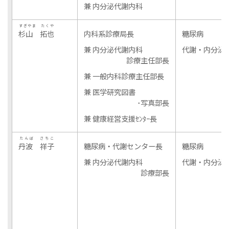
兼 内分泌代謝内科
すぎやま たくや
杉山 拓也
内科系診療局長
糖尿病
兼 内分泌代謝内科
代謝・内分泌
診療主任部長
兼 一般内科診療主任部長
兼 医学研究図書
･写真部長
兼 健康経営支援ｾﾝﾀｰ長
たんば さちこ
丹波 祥子
糖尿病・代謝センター長
糖尿病
兼 内分泌代謝内科
代謝・内分泌
診療部長