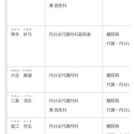
兼 救急科
はかた さゆみ
博多 紗弓
内分泌代謝内科副医長
糖尿病
代謝・内分泌
おおたに てんすけ
大谷 展舗
内分泌代謝内科
糖尿病
代謝・内分泌
みよし こうし
三善 浩志
内分泌代謝内科
糖尿病
兼 救急科
代謝・内分泌
とみえ よしき
冨江 祥生
内分泌代謝内科
糖尿病