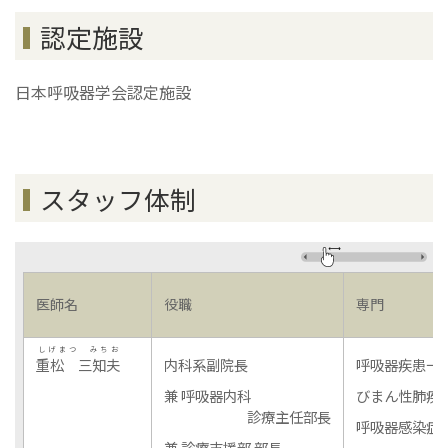
認定施設
日本呼吸器学会認定施設
スタッフ体制
医師名
役職
専門
しげまつ みちお
重松 三知夫
内科系副院長
呼吸器疾患一
兼 呼吸器内科
びまん性肺疾
診療主任部長
呼吸器感染症
兼 診療支援部 部長