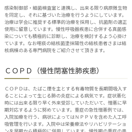
感染制御部・細菌検査室と連携し、出来る限り病原微生物
を同定し、それに基づいた治療を行うようにしています。
治療は学会に推奨する標準的治療を採用し、抗菌剤の適正
使用に留意しています。慢性呼吸器疾患に合併する真菌感
染についても積極的に診断し、治療を検討するよう心掛け
ています。なお喀痰の結核菌塗抹陽性の結核患者さまは結
核病棟のある専門病院をご紹介させて頂きます。
ＣＯＰＤ（慢性閉塞性肺疾患）
ＣＯＰＤは、たばこ煙を主とする有毒物質を長期間吸入す
ることによって生じる肺の炎症による病気です。症状悪化
時には出来る限り早く外来受診していただいて、憎悪に早
期対応するように努めています。重症の急性憎悪例では、
入院加療を行う、病状によってはＮＰＰＶを含めた人工呼
吸管理を行います。入院中は栄養療法やリハビリテーショ
ンを早期から積極的に併用しています。慢性期の重症の患