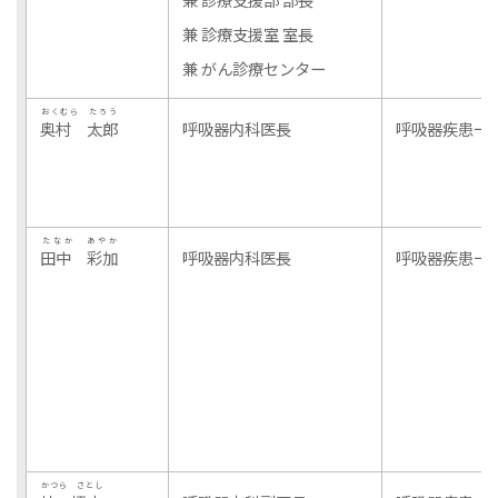
兼 診療支援室 室長
兼 がん診療センター
おくむら たろう
奥村 太郎
呼吸器内科医長
呼吸器疾患一
たなか あやか
田中 彩加
呼吸器内科医長
呼吸器疾患一
かつら さとし