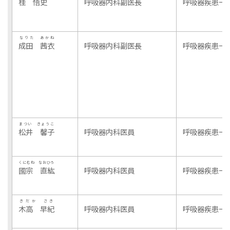
桂 悟史
呼吸器内科副医長
呼吸器疾患一
なりた あかね
成田 茜衣
呼吸器内科副医長
呼吸器疾患一
まつい きょうこ
松井 馨子
呼吸器内科医員
呼吸器疾患一
くにむね なおひろ
國宗 直紘
呼吸器内科医員
呼吸器疾患一
きだか さき
木高 早紀
呼吸器内科医員
呼吸器疾患一