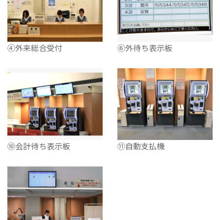
④外来総合受付
⑥外待ち表示板
⑩会計待ち表示板
⑪自動支払機