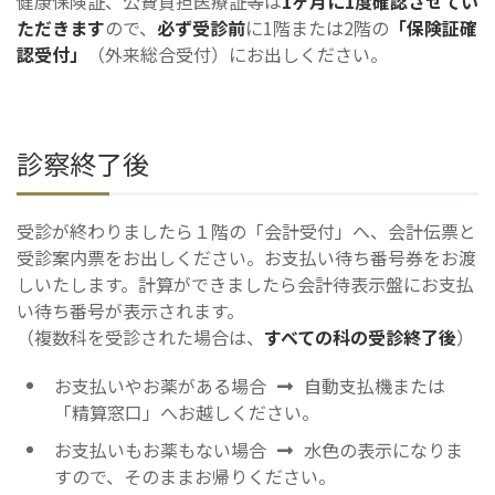
健康保険証、公費負担医療証等は
1ヶ月に1度確認させてい
ただきます
ので、
必ず受診前
に1階または2階の
「保険証確
認受付」
（外来総合受付）にお出しください。
診察終了後
受診が終わりましたら１階の「会計受付」へ、会計伝票と
受診案内票をお出しください。お支払い待ち番号券をお渡
しいたします。計算ができましたら会計待表示盤にお支払
い待ち番号が表示されます。
（複数科を受診された場合は、
すべての科の受診終了後
）
お支払いやお薬がある場合
自動支払機または
「精算窓口」へお越しください。
お支払いもお薬もない場合
水色の表示になりま
すので、そのままお帰りください。