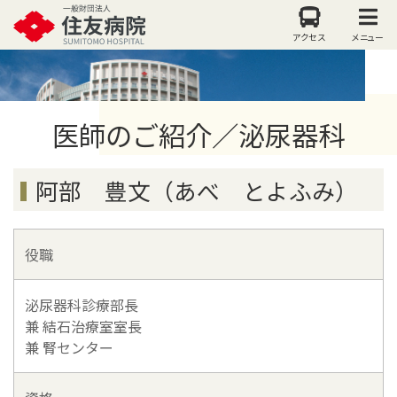
アクセス
メニュー
医師のご紹介／泌尿器科
阿部 豊文（あべ とよふみ）
役職
泌尿器科診療部長
兼 結石治療室室長
兼 腎センター