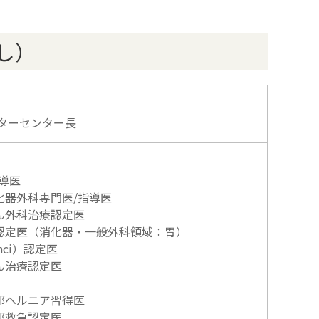
し）
ターセンター長
導医
化器外科専門医/指導医
ん外科治療認定医
認定医（消化器・一般外科領域：胃）
nci）認定医
ん治療認定医
部ヘルニア習得医
部救急認定医