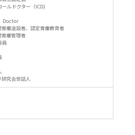
ールドクター（ICD)
octor
門胃瘻造設者、認定胃瘻教育者
門胃瘻管理者
委員
員
人
リ研究会世話人